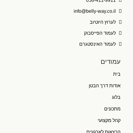

058-411-9911

info@belly-way.co.il

לערוץ היוטיוב

לעמוד הפייסבוק

לעמוד האינסטגרם
עמודים
בית
אודות דרך הבטן
בלוג
מתכונים
קהל מקצועי
הרצאות לארגונים