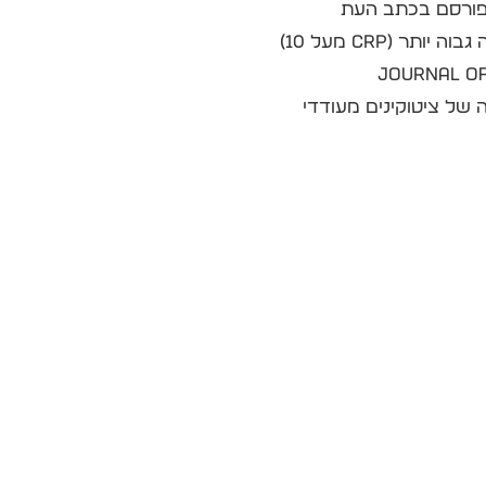
פורסם בכתב העת
Scandinavian Journal of Gastroenterology במארס 2006 כי מדד הדלקת היה גבוה יותר (CRP מעל 10)
כתב העת Journal of Physiology and
 להפרשה של ציטוקינים מעודדי