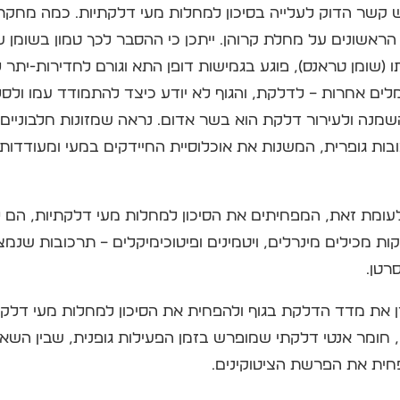
 יש קשר הדוק לעלייה בסיכון למחלות מעי דלקתיות. כמה מחק
 הראשונים על מחלת קרוהן. ייתכן כי ההסבר לכך טמון בשומן
 (שומן טראנס), פוגע בגמישות דופן התא וגורם לחדירות-יתר 
מלים אחרות – לדלקת, והגוף לא יודע כיצד להתמודד עמו ולסל
מנה ולעירור דלקת הוא בשר אדום. נראה שמזונות חלבוניים מ
בות גופרית, המשנות את אוכלוסיית החיידקים במעי ומעודדות
לעומת זאת, המפחיתים את הסיכון למחלות מעי דלקתיות, הם ל
רקות מכילים מינרלים, ויטמינים ופיטוכימיקלים – תרכובות שנ
רטן.
זן את מדד הדלקת בגוף ולהפחית את הסיכון למחלות מעי דלקת
הוא כפי הנראה החלבון IL-15, חומר אנטי דלקתי שמופרש בזמן הפעילות גופנית, ש
חית את הפרשת הציטוקינים.