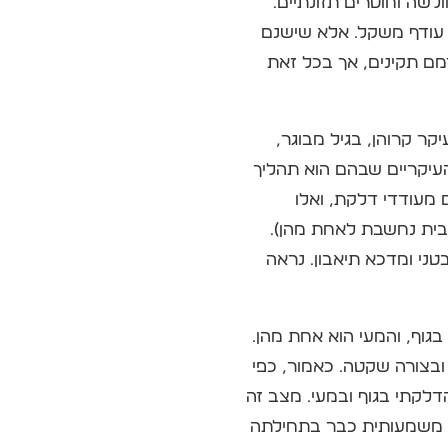
לשה וחוסרים תזונתיים.
י עודף משקל. אלא שישנם
מם תקינים, אך בכל זאת
יקר קרוהן, בגיל מבוגר,
העיקריים שבהם הוא תהליך
 מעודדי דלקת, ואלו
בית נחשבת לאחת מהן).
טני ומדכא תיאבון. נראה
וף, והמעי הוא אחת מהן.
ובצורה שקטה. כאמור, כפי
דלקתי בגוף ובמעי. מצב זה
ב לדלקת ועולה בצורה משמעותית כבר בתחילתה