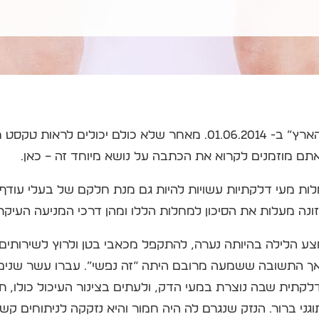
כתבה שהתפרסמה באתר “הארץ” ב- 01.06.2014. מאחר שלא כולם יכול
תם מוזמנים לקרוא את הכתבה על נושא מיוחד זה – כאן.
ות מעי דלקתיות עשויות להיות גם מנת חלקם של בעלי עודף
ונה מעלות את הסיכון למחלות הללו ומהן דרכי המניעה העיקר
צע הלילה בהיותה נערה, להתקפל מכאבי בטן ולרוץ לשירותי
אך התשובה ששמעה מרובם היתה “זה נפשי”. עברו עשר שנים 
קתית שבה נוצרת במעי הדק, ולעתים בצינור העיכול כולו, 
גני ברור. הנזק שנגרם לה היה חמור והיא נזקקה לניתוחים קשי