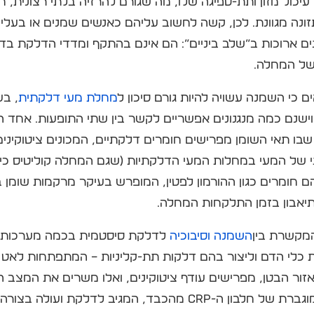
כול מזון ותת-ספיגה שלו, מה שגורם להרזיה בלתי רצונית, חו
זונה מגוונת. לכן, קשה לחשוב עליהם כאנשים שמנים או בעל
ם ארוכות ב”שלב ביניים”: הם אינם בהתקף ומדדי הדלקת בד
של המחלה.
ם כי השמנה עשויה להיות גורם סיכון ל
מחלת מעי דלקתית
, בע
וישנם כמה מנגנונים אפשריים לקשר בין שתי התופעות. אחד 
ו תאי השומן מפרישים חומרים דלקתיים, המכונים ציטוקינים
 של המעי במחלות המעי הדלקתיות (שגם המחלה קוליטיס כי
 חומרים כגון ההורמון לפטין, המופרש בעיקר מרקמות שומן ב
יאבון בזמן התלקחות המחלה.
המקשרת בין
השמנה וסיבוכיה
לדלקת סיסטמית בכמה מערכות בג
ת כלי הדם וליצור בהם דלקות תת-קליניות – המתפתחות לאט 
זור הבטן, מפרישים עודף ציטוקינים, ואלו משרים את המצב ה
מתבטא בין היתר בהפרשה מוגברת של חלבון ה-CRP מהכבד, המגי