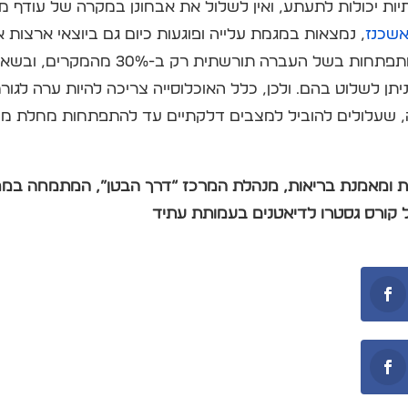
ות יכולות לתעתע, ואין לשלול את אבחונן במקרה של עודף 
 אשכנז
, נמצאות במגמת עלייה ופוגעות כיום גם ביוצאי ארצות 
עולה גם במזרח הרחוק. הן מתפתחות בשל העברה
ן לשלוט בהם. ולכן, כלל האוכלוסייה צריכה להיות ערה לגורמי
, שעלולים להוביל למצבים דלקתיים עד להתפתחות מחלת מעי 
נית ומאמנת בריאות, מנהלת המרכז “דרך הבטן”, המתמחה במחל
 קורס גסטרו לדיאטנים בעמותת עתיד