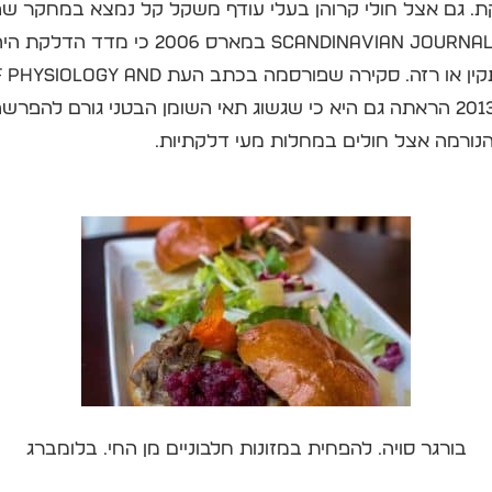
. גם אצל חולי קרוהן בעלי עודף משקל קל נמצא במחקר ש
בהשוואה לבעלי משקל גוף תקין או רזה. סקירה שפורסמה ב
Pharmacology באפריל 2013 הראתה גם היא כי שגשוג תאי השומן הבטני גורם
נורמה אצל חולים במחלות מעי דלקתיות.
בורגר סויה. להפחית במזונות חלבוניים מן החי. בלומברג