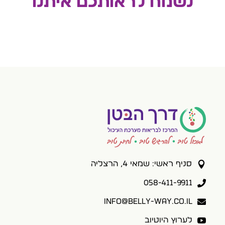
נשמח לראותכם איתנו

סניף ראשי: שמאי 4, הרצליה
058-411-9911

info@belly-way.co.il


לערוץ היוטיוב