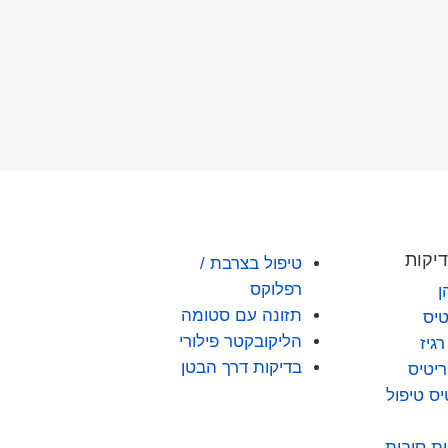
דיקות
טיפול בצרבת /
רפלוקס
ן
תזונה עם סטומה
טיס
הליקובקטר פילורי
גיז
בדיקות דרך הבטן
יטיס
יס טיפול
ית סיבות