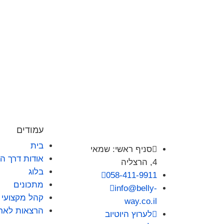
עמודים
בית

סניף ראשי: שמאי
אודות דרך ה
4, הרצליה
בלוג

058-411-9911
מתכונים

info@belly-
קהל מקצועי
way.co.il
הרצאות לארג

לערוץ היוטיוב