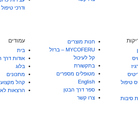
ודרכי טיפול
יקות
עמודים
חנות מוצרים
MYCOFERU – ברזל
בית
קל לעיכול
יס
אודות דרך ה
בתקשורת
גיז
בלוג
מטופלים מספרים
יטיס
מתכונים
English
ס טיפול
קהל מקצועי
ספר דרך הבטן
הרצאות לאר
צרו קשר
ת סיבות