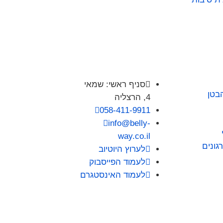

סניף ראשי: שמאי
בטן
4, הרצליה

058-411-9911

info@belly-
way.co.il
גונים

לערוץ היוטיוב

לעמוד הפייסבוק

לעמוד האינסטגרם