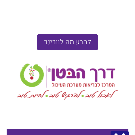
להרשמה לוובינר